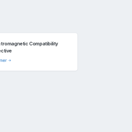
ctromagnetic Compatibility
ective
 mer