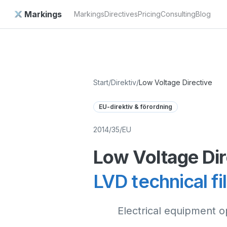
Markings
Markings
Directives
Pricing
Consulting
Blog
Start
/
Direktiv
/
Low Voltage Directive
EU-direktiv & förordning
2014/35/EU
Low Voltage Dir
LVD technical fi
Electrical equipment 