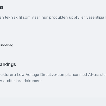
as
en teknisk fil som visar hur produkten uppfyller väsentliga
sunderlag
Markings
strukturera Low Voltage Directive-compliance med AI-assist
av audit-klara dokument.