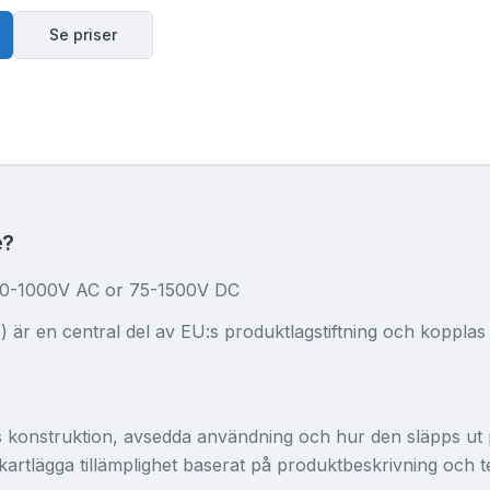
Se priser
e?
t 50-1000V AC or 75-1500V DC
är en central del av EU:s produktlagstiftning och kopplas of
 konstruktion, avsedda användning och hur den släpps ut
artlägga tillämplighet baserat på produktbeskrivning och t